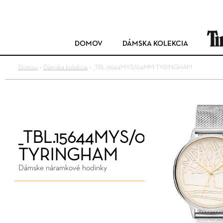
DOMOV
DÁMSKA KOLEKCIA
Domov
>
Dámska kolekcia
>
_TBL.15644MYS/04MM TYRINGHAM
_TBL.15644MYS/04MM
TYRINGHAM
Dámske náramkové hodinky