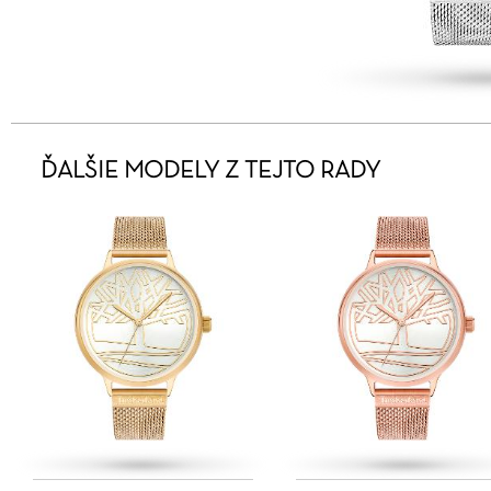
ĎALŠIE MODELY Z TEJTO RADY