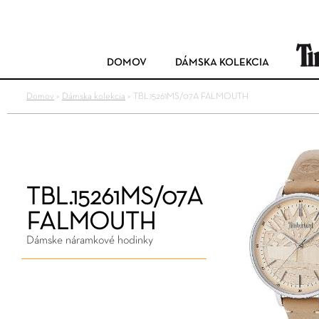
DOMOV
DÁMSKA KOLEKCIA
Domov
>
Dámska kolekcia
>
TBL.15261MS/07A FALMOUTH
TBL.15261MS/07A
FALMOUTH
Dámske náramkové hodinky