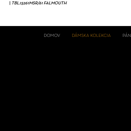
|
TBL.15261MSR/61 FALMOUTH
DOMOV
DÁMSKA KOLEKCIA
PÁN